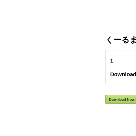
くーるま
1
Downloa
Download Now!