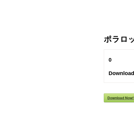
ポラロッ
0
Downloa
Download Now!