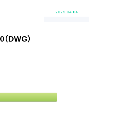
2025.04.04
00（DWG）
d