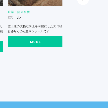
暗渠・防火水槽
暗渠・防火水槽
Iホール
バイコン特圧管
結し
施工性の大幅な向上を可能にした大口径
台付形状で安定性がよく、基
能
管路対応の組立マンホールです。
て差し込むだけで据付・接
す。バイコ…
MORE
MORE