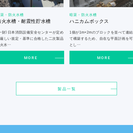
暗渠・防火水槽
暗渠・防火水槽
防火水槽・耐震性貯水槽
ハニカムボックス
一財）日本消防設備安全センターが定め
1個が1m×2mのブロックを並べて連
た厳しい規定・基準に合格した二次製品
て構築するため、自在な平面計画を可
防火水…
とし…
MORE
MORE
製品一覧