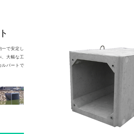
ト
均一で安定し
べ、大幅な工
カルバートで