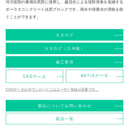
河川堤防の裏側法尻部に使用し、越流水による堤防浸食を低減する
ポーラスコンクリート法尻ブロックです。雨水や浸透水の滞留を防
ぐことができます。
カタログ
カタログ（九州版）
施工要領
NETiSデータ
CADデータ
CADデータのダウンロードにはユーザー登録が必要です。
製品についてお問い合わせ
製品一覧